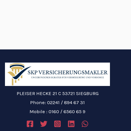
PLEISER HECKE 21 C 53721 SIEGBURG
Phone: 02241 / 894 67 31
Mobile : 0160 / 6560 65 9