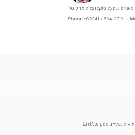
Για όποια απορία έχετε επικο
Phone :
02241 / 894 67 31 -
Mo
Μαζί θα βρούμε το πρόγραμμα Ασφάλισης που σας ταιριάζει
Στείλτε μας μήνυμα γι
Τ