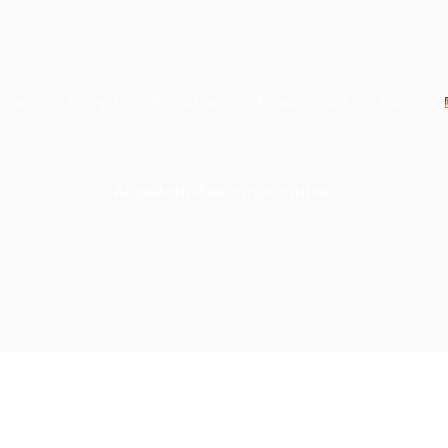
PLEISER HECKE 21C - 53721 SIEGBURG
ρχική
Προφίλ
Ασφάλειες
Επικοινωνία
F.A.Q
Ασφάλιση ιδιοκτητών σπιτιού