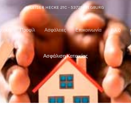
PLEISER HECKE 21C - 53721 SIEGBURG
ρχική
Προφίλ
Ασφάλειες
Επικοινωνία
F.A.Q
Ασφάλιση Κατοικίας